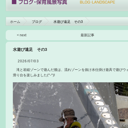
ホーム
ブログ
水遊び遠足 その3
< next
最新記事
水遊び遠足 その3
2026/07/03
滝と岩組ゾーンで遊んだ後は、流れゾーンを抜け水仕掛け遊具で遊びウ
滑り台を楽しみました(^-^)!