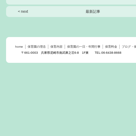
< next
最新記事
home
保育園の理念
保育内容
保育園の一日・年間行事
保育料金
ブログ・
〒661-0003 兵庫県尼崎市南武庫之荘6-8 1F東 TEL:06-6438-8668